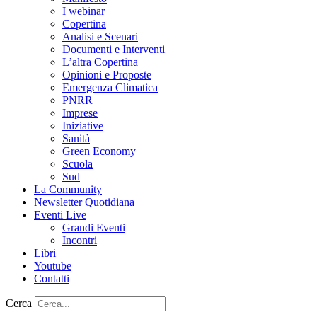
I webinar
Copertina
Analisi e Scenari
Documenti e Interventi
L’altra Copertina
Opinioni e Proposte
Emergenza Climatica
PNRR
Imprese
Iniziative
Sanità
Green Economy
Scuola
Sud
La Community
Newsletter Quotidiana
Eventi Live
Grandi Eventi
Incontri
Libri
Youtube
Contatti
Cerca