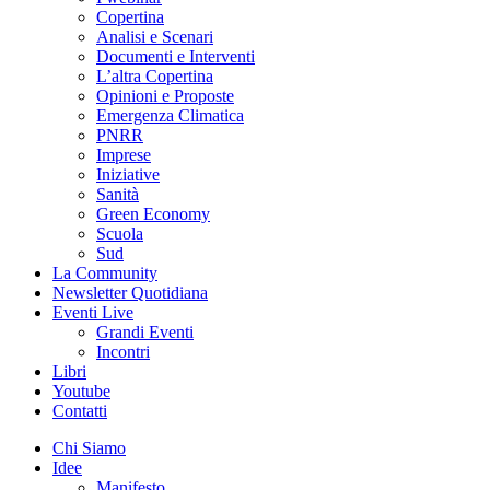
Copertina
Analisi e Scenari
Documenti e Interventi
L’altra Copertina
Opinioni e Proposte
Emergenza Climatica
PNRR
Imprese
Iniziative
Sanità
Green Economy
Scuola
Sud
La Community
Newsletter Quotidiana
Eventi Live
Grandi Eventi
Incontri
Libri
Youtube
Contatti
Chi Siamo
Idee
Manifesto