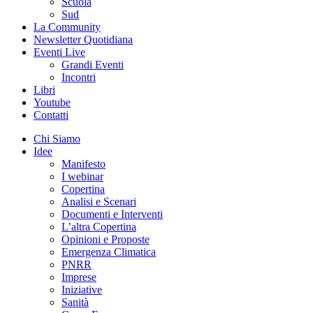
Scuola
Sud
La Community
Newsletter Quotidiana
Eventi Live
Grandi Eventi
Incontri
Libri
Youtube
Contatti
Chi Siamo
Idee
Manifesto
I webinar
Copertina
Analisi e Scenari
Documenti e Interventi
L’altra Copertina
Opinioni e Proposte
Emergenza Climatica
PNRR
Imprese
Iniziative
Sanità